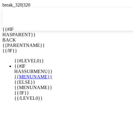
EN


{{#IF
HASPARENT}}
EN
BACK
ES
{{PARENTNAME}}
{{/IF}}
{{#LEVEL0}}
{{#IF
HASSUBMENU}}
{{MENUNAME}}
{{ELSE}}
{{MENUNAME}}
{{/IF}}
{{/LEVEL0}}