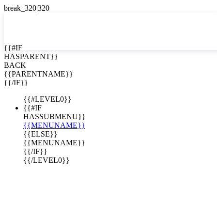
EN


{{#IF
HASPARENT}}
EN
BACK
ES
{{PARENTNAME}}
{{/IF}}
{{#LEVEL0}}
{{#IF
HASSUBMENU}}
{{MENUNAME}}
{{ELSE}}
{{MENUNAME}}
{{/IF}}
{{/LEVEL0}}