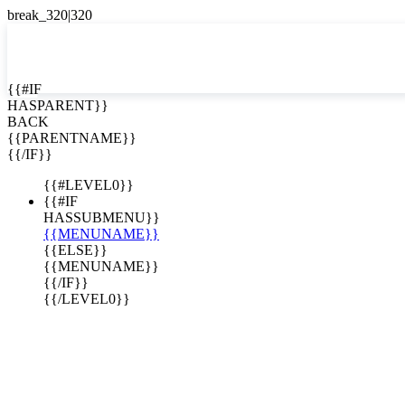
EN


{{#IF
HASPARENT}}
EN
BACK
ES
{{PARENTNAME}}
{{/IF}}
{{#LEVEL0}}
{{#IF
HASSUBMENU}}
{{MENUNAME}}
{{ELSE}}
{{MENUNAME}}
{{/IF}}
{{/LEVEL0}}