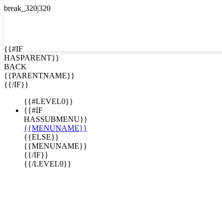
EN


{{#IF
HASPARENT}}
EN
BACK
ES
{{PARENTNAME}}
{{/IF}}
{{#LEVEL0}}
{{#IF
HASSUBMENU}}
{{MENUNAME}}
{{ELSE}}
{{MENUNAME}}
{{/IF}}
{{/LEVEL0}}