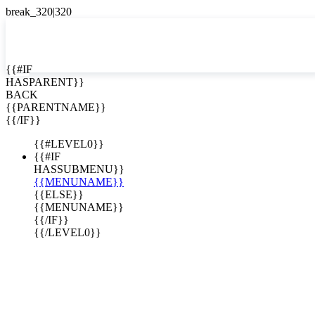
EN


{{#IF
HASPARENT}}
EN
BACK
ES
{{PARENTNAME}}
{{/IF}}
{{#LEVEL0}}
{{#IF
HASSUBMENU}}
{{MENUNAME}}
{{ELSE}}
{{MENUNAME}}
{{/IF}}
{{/LEVEL0}}