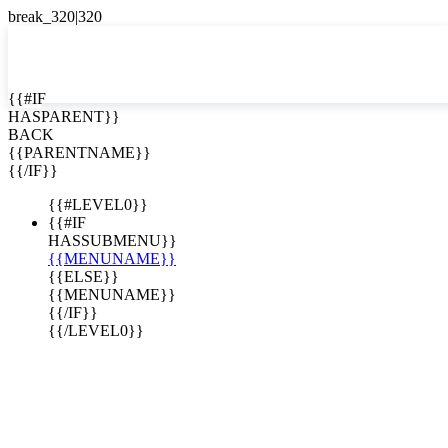
EN


{{#IF
HASPARENT}}
EN
BACK
ES
{{PARENTNAME}}
{{/IF}}
{{#LEVEL0}}
{{#IF
HASSUBMENU}}
{{MENUNAME}}
{{ELSE}}
{{MENUNAME}}
{{/IF}}
{{/LEVEL0}}