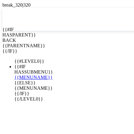
EN


{{#IF
HASPARENT}}
EN
BACK
ES
{{PARENTNAME}}
{{/IF}}
{{#LEVEL0}}
{{#IF
HASSUBMENU}}
{{MENUNAME}}
{{ELSE}}
{{MENUNAME}}
{{/IF}}
{{/LEVEL0}}