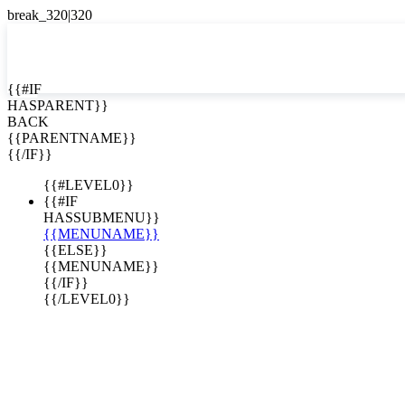
EN


{{#IF
HASPARENT}}
EN
BACK
ES
{{PARENTNAME}}
{{/IF}}
{{#LEVEL0}}
{{#IF
HASSUBMENU}}
{{MENUNAME}}
{{ELSE}}
{{MENUNAME}}
{{/IF}}
{{/LEVEL0}}