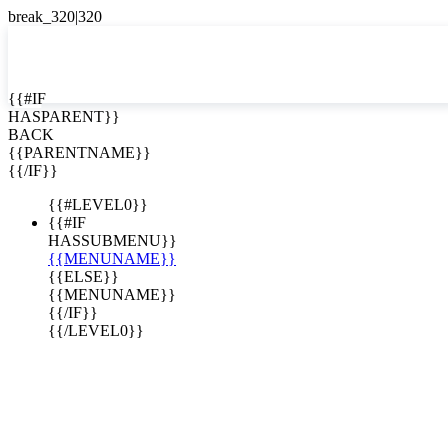
EN


{{#IF
HASPARENT}}
EN
BACK
ES
{{PARENTNAME}}
{{/IF}}
{{#LEVEL0}}
{{#IF
HASSUBMENU}}
{{MENUNAME}}
{{ELSE}}
{{MENUNAME}}
{{/IF}}
{{/LEVEL0}}